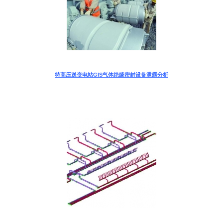
特高压送变电站GIS气体绝缘密封设备泄露分析
相关案例