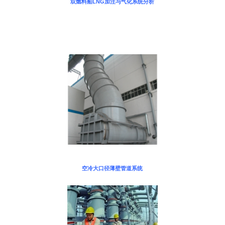
双燃料船LNG加注与气化系统分析
相关案例
空冷大口径薄壁管道系统