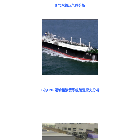
西气东输压气站分析
IS的LNG运输船液货系统管道应力分析
相关案例