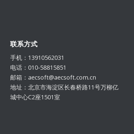
联系方式
手机：13910562031
电话：010-58815851
邮箱：aecsoft@aecsoft.com.cn
地址：北京市海淀区长春桥路11号万柳亿
城中心C2座1501室