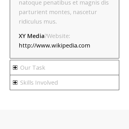
natoque penatibus et magnis dis
parturient montes, nascetur
ridiculus mus.
XY Media
?Website:
http://www.wikipedia.com
Our Task
Skills Involved