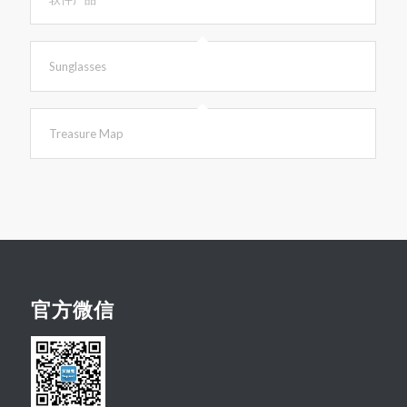
Sunglasses
Treasure Map
官方微信