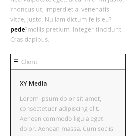
rhoncus ut, imperdiet a, venenatis
vitae, justo. Nullam dictum felis eu?
pede
?mollis pretium. Integer tincidunt.
Cras dapibus.
Client
XY Media
Lorem ipsum dolor sit amet,
consectetuer adipiscing elit.
Aenean commodo ligula eget
dolor. Aenean massa. Cum sociis