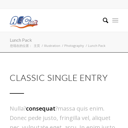
Lunch Pack
您现在的位置：
主页
/
Illustration
/
Photography
/
Lunch Pack
CLASSIC SINGLE ENTRY
Nulla?
consequat
?massa quis enim.
Donec pede justo, fringilla vel, aliquet
nec, vulputate eget, arcu. In enim justo,