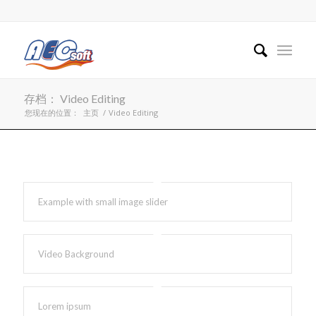
存档： Video Editing
您现在的位置：
主页
/
Video Editing
Example with small image slider
Video Background
Lorem ipsum